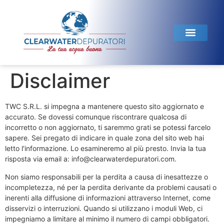
Linea Domestica
Linea Horeca
Test dell’acqua
Disclaimer
TWC S.R.L. si impegna a mantenere questo sito aggiornato e
accurato. Se dovessi comunque riscontrare qualcosa di
incorretto o non aggiornato, ti saremmo grati se potessi farcelo
sapere. Sei pregato di indicare in quale zona del sito web hai
letto l'informazione. Lo esamineremo al più presto. Invia la tua
risposta via email a:
info@
clearwaterdepuratori.com
.
Non siamo responsabili per la perdita a causa di inesattezze o
incompletezza, né per la perdita derivante da problemi causati o
inerenti alla diffusione di informazioni attraverso Internet, come
disservizi o interruzioni. Quando si utilizzano i moduli Web, ci
impegniamo a limitare al minimo il numero di campi obbligatori.