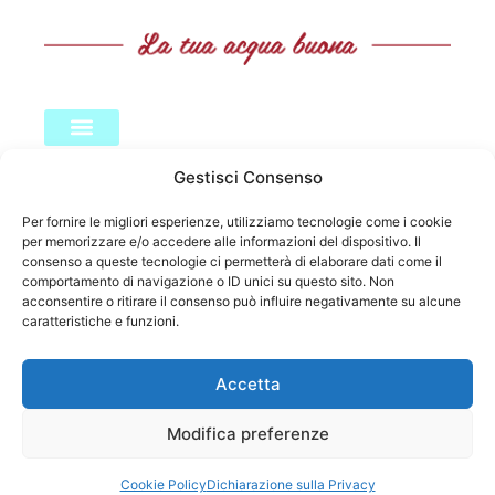
LINK UTILI
Test dell’acqua
Policy & Legale
CONTATTACI
Gestisci Consenso
Sede Lombardia: Corso Isonzo 146, Seveso
Per fornire le migliori esperienze, utilizziamo tecnologie come i cookie
(MB)
per memorizzare e/o accedere alle informazioni del dispositivo. Il
0362 286781
consenso a queste tecnologie ci permetterà di elaborare dati come il
comportamento di navigazione o ID unici su questo sito. Non
Sede Toscana: Via Guerrazzi 121, San
acconsentire o ritirare il consenso può influire negativamente su alcune
caratteristiche e funzioni.
Miniato (PI)
0571 419810
Accetta
Sede Legale: Via Macallè 70, Seregno (MB)
info@clearwaterdepuratori.com
Modifica preferenze
SEGUICI SUI SOCIAL
Cookie Policy
Dichiarazione sulla Privacy