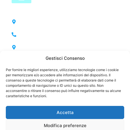
CONTATTACI
Sede Lombardia: Corso Isonzo 146, Seveso
(MB)
0362 286781
Sede Toscana: Via Guerrazzi 121, San
Miniato (PI)
Gestisci Consenso
0571 419810
Sede Legale: Via Macallè 70, Seregno (MB)
Per fornire le migliori esperienze, utilizziamo tecnologie come i cookie
per memorizzare e/o accedere alle informazioni del dispositivo. Il
info@clearwaterdepuratori.com
consenso a queste tecnologie ci permetterà di elaborare dati come il
comportamento di navigazione o ID unici su questo sito. Non
SEGUICI SUI SOCIAL
acconsentire o ritirare il consenso può influire negativamente su alcune
caratteristiche e funzioni.
Accetta
Clearwater Depuratori by TWC S.R.L., P.IVA 10404120965 –
Modifica preferenze