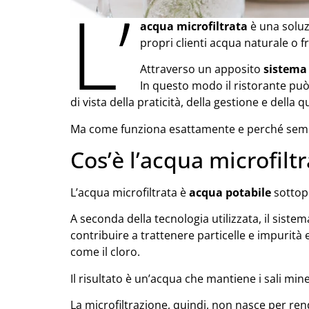
L’
acqua microfiltrata
è una soluzi
propri clienti acqua naturale o f
Attraverso un apposito
sistema 
In questo modo il ristorante pu
di vista della praticità, della gestione e della q
Ma come funziona esattamente e perché sempre
Cos’è l’acqua microfilt
L’acqua microfiltrata è
acqua potabile
sottop
A seconda della tecnologia utilizzata, il sistem
contribuire a trattenere particelle e impurità 
come il cloro.
Il risultato è un’acqua che mantiene i sali m
La microfiltrazione, quindi, non nasce per ren