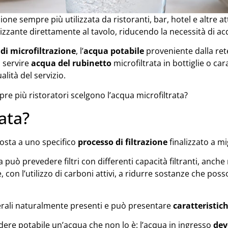
one sempre più utilizzata da ristoranti, bar, hotel e altre att
rizzante direttamente al tavolo, riducendo la necessità di acq
di microfiltrazione
, l’
acqua potabile
proveniente dalla rete
ò servire
acqua del rubinetto
microfiltrata in bottiglie o ca
ualità del servizio.
 più ristoratori scelgono l’acqua microfiltrata?
rata?
osta a uno specifico
processo di filtrazione
finalizzato a mi
a può prevedere filtri con differenti capacità filtranti, anche
e, con l’utilizzo di carboni attivi, a ridurre sostanze che p
inerali naturalmente presenti e può presentare
caratteristic
dere potabile un’acqua che non lo è: l’acqua in ingresso
dev