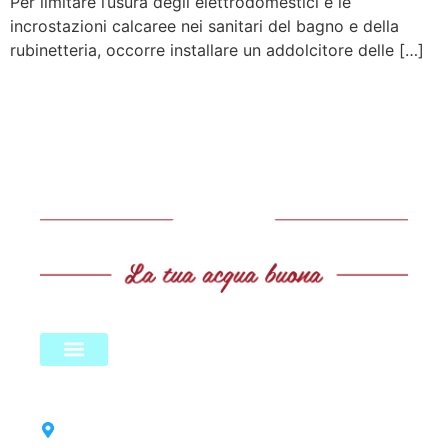
Per limitare l’usura degli elettrodomestici e le
incrostazioni calcaree nei sanitari del bagno e della
rubinetteria, occorre installare un addolcitore delle […]
LINK UTILI
Test dell’acqua
Policy & Legale
CONTATTACI
Sede Lombardia: Corso Isonzo 146, Seveso
(MB)