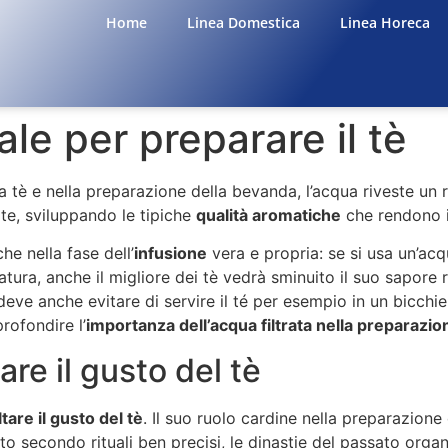
Home
Linea Domestica
Linea Horeca
ale per preparare il tè
da tè e nella preparazione della bevanda, l’acqua riveste un
ite, sviluppando le tipiche
qualità aromatiche
che rendono i
he nella fase dell’
infusione
vera e propria: se si usa un’acq
atura, anche il migliore dei tè vedrà sminuito il suo sapo
deve anche evitare di servire il té per esempio in un bicch
rofondire l’
importanza dell’acqua filtrata nella preparazio
are il gusto del tè
ltare il gusto del tè
. Il suo ruolo cardine nella preparazione
tato secondo rituali ben precisi, le dinastie del passato or