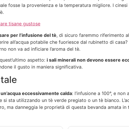
 quale fosse la provenienza e la temperatura migliore. I cines
è.
are tisane gustose
are per l’infusione del tè
, di sicuro faremmo riferimento a
rire all’acqua potabile che fuoriesce dal rubinetto di casa? 
rno non va ad inficiare l’aroma del tè.
 quest’ultimo aspetto:
i sali minerali non devono essere ec
done il gusto in maniera significativa.
tale
re un’acqua eccessivamente calda
: l’infusione a 100°, e non 
se si sta utilizzando un tè verde pregiato o un tè bianco. L
aro, ma danneggia le proprietà di questa bevanda amata in 