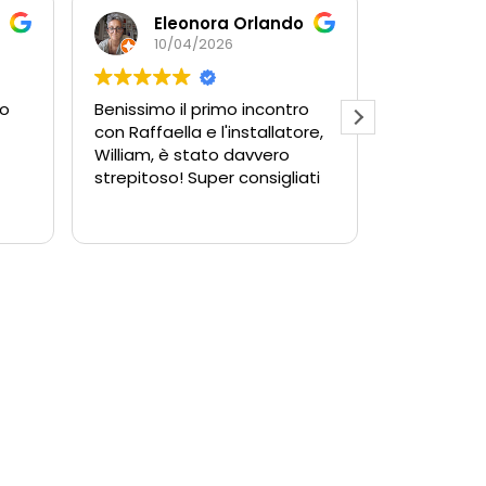
Eleonora Orlando
10/04/2026
10/0
o
Benissimo il primo incontro
Ottimo son
con Raffaella e l'installatore,
della corte
William, è stato davvero
William e 
strepitoso! Super consigliati
e delle raga
SEGUICI SUI SOCIAL
o
)