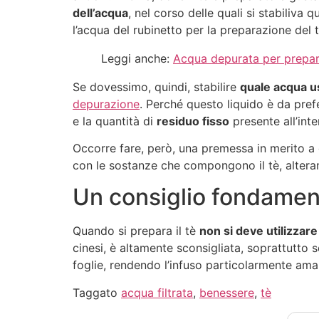
dell’acqua
, nel corso delle quali si stabiliva
l’acqua del rubinetto per la preparazione del t
Leggi anche:
Acqua depurata per prepar
Se dovessimo, quindi, stabilire
quale acqua us
depurazione
. Perché questo liquido è da prefe
e la quantità di
residuo fisso
presente all’inte
Occorre fare, però, una premessa in merito a
con le sostanze che compongono il tè, alteran
Un consiglio fondamen
Quando si prepara il tè
non si deve utilizza
cinesi, è altamente sconsigliata, soprattutto 
foglie, rendendo l’infuso particolarmente am
Taggato
acqua filtrata
,
benessere
,
tè