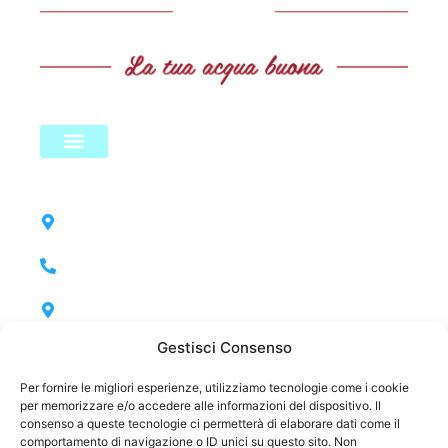
LINK UTILI
Test dell’acqua
Policy & Legale
CONTATTACI
Sede Lombardia: Corso Isonzo 146, Seveso
(MB)
0362 286781
Sede Toscana: Via Guerrazzi 121, San
Miniato (PI)
Gestisci Consenso
0571 419810
Sede Legale: Via Macallè 70, Seregno (MB)
Per fornire le migliori esperienze, utilizziamo tecnologie come i cookie
per memorizzare e/o accedere alle informazioni del dispositivo. Il
info@clearwaterdepuratori.com
consenso a queste tecnologie ci permetterà di elaborare dati come il
comportamento di navigazione o ID unici su questo sito. Non