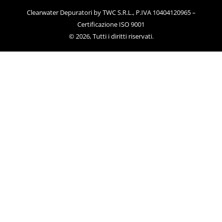
Clearwater Depuratori by TWC S.R.L., P.IVA 10404120965 –
Certificazione ISO 9001
© 2026, Tutti i diritti riservati.