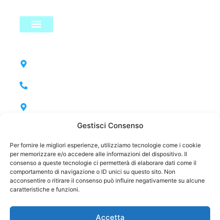
LINK UTILI
Test dell’acqua
Policy & Legale
CONTATTACI
Sede Lombardia: Corso Isonzo 146, Seveso
(MB)
0362 286781
Sede Toscana: Via Guerrazzi 121, San
Miniato (PI)
Gestisci Consenso
0571 419810
Sede Legale: Via Macallè 70, Seregno (MB)
Per fornire le migliori esperienze, utilizziamo tecnologie come i cookie
per memorizzare e/o accedere alle informazioni del dispositivo. Il
info@clearwaterdepuratori.com
consenso a queste tecnologie ci permetterà di elaborare dati come il
comportamento di navigazione o ID unici su questo sito. Non
SEGUICI SUI SOCIAL
acconsentire o ritirare il consenso può influire negativamente su alcune
caratteristiche e funzioni.
Accetta